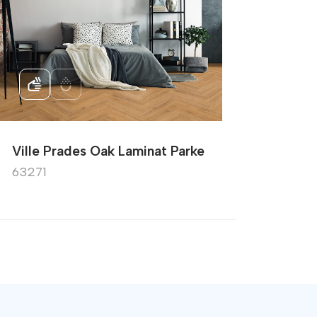
Ville Prades Oak Laminat Parke
Ville
63271
6327