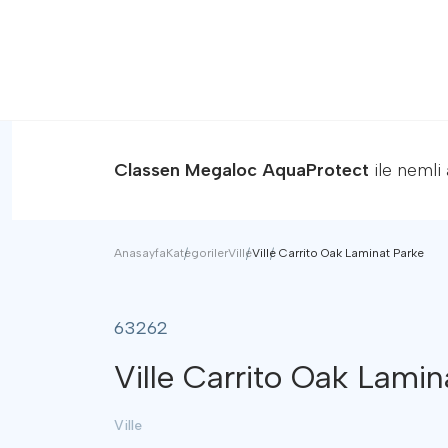
Classen Megaloc AquaProtect
ile nemli 
Anasayfa
Kategoriler
Ville
Ville Carrito Oak Laminat Parke
Zemin Döşeme Hesapl
Doğru Ölçüm, Kusursuz Son
63262
Ville Carrito Oak Lamin
Zemin Döşeme Hesapla
ihtiyacınız olduğunu 
Ville