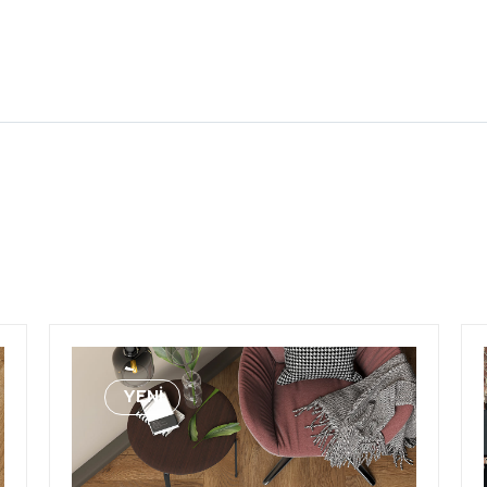
Teknik Veriler
ksırtı
Boyut
İNDİRİN
kronize
Antistatik Özellikler
Görüntüleyİn
Görüntüleyİn
79 m2
Palet
İNDİRİN
İNDİRİN
YENİ