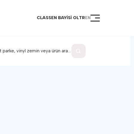
CLASSEN BAYİSİ OL
TR
EN
sayfa
ler
al Ürünler
loc Kilit Sistemi
ik Destek ve Montaj
ş Noktaları
 Ol
şim