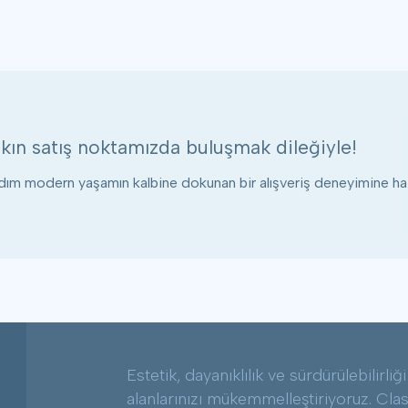
kın satış noktamızda buluşmak dileğiyle!
ım modern yaşamın kalbine dokunan bir alışveriş deneyimine haz
Estetik, dayanıklılık ve sürdürülebilirli
alanlarınızı mükemmelleştiriyoruz. Classe