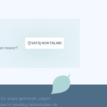
SATIŞ NOKTALARI
ır mısınız?
ği bir araya getirerek, yaşam
n’in yenilikçi teknolojileri ile