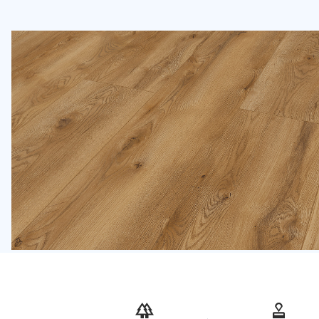
Oda Ölçüleri
Genişlik
Uzunl
Atık Payı ve Fazladan Yed
%5 Standart
Fazlalık
Düz alanlar için idealdir.