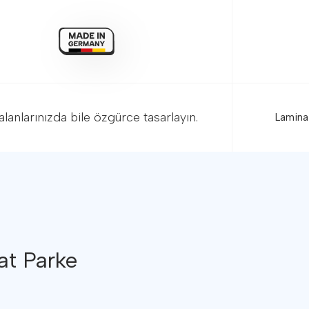
alanlarınızda bile özgürce tasarlayın.
Ana
Ürün
Glob
Mega
ama Aracı
Tekn
Satı
uç!
Bayi
İleti
at Parke
ma Aracı, odanızın ölçülerini girerek kaç metrekare parkeye
ve önerilen fazladan yedek miktarını anında hesaplar.