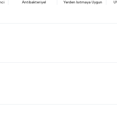
nci
Antibakteriyel
Yerden Isıtmaya Uygun
UV
Sonuçları E-
Posta ile
Gönder
ak, kişisel verilerinizin
Gizlilik Politikamız
ve
KVKK
neceğini kabul etmiş olursunuz. Size özel
aları almak için onay veriyorum.
0 mm
Kullanım Sınıfı
5
Yer Kategorisi
Görüntüleyİn