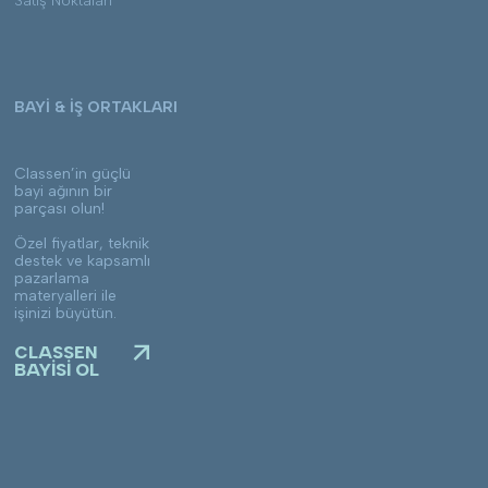
Satış Noktaları
BAYİ & İŞ ORTAKLARI
Classen’in güçlü
bayi ağının bir
parçası olun!
Özel fiyatlar, teknik
destek ve kapsamlı
pazarlama
materyalleri ile
işinizi büyütün.
CLASSEN
BAYİSİ OL