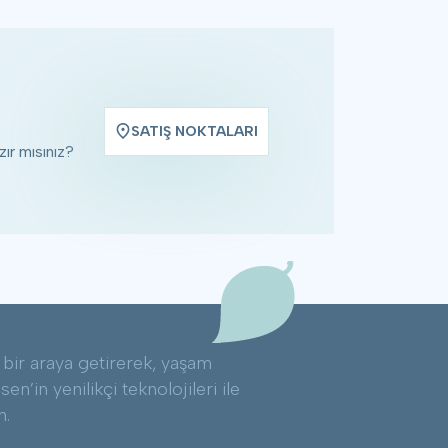
SATIŞ NOKTALARI
ır mısınız?
ği bir araya getirerek, yaşam
n’in yenilikçi teknolojileri ile
n.