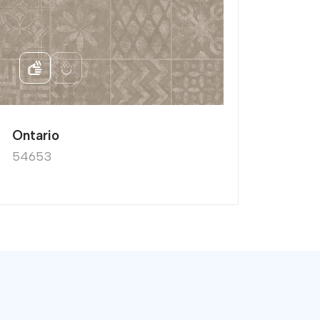
Ontario
Durb
54653
5465