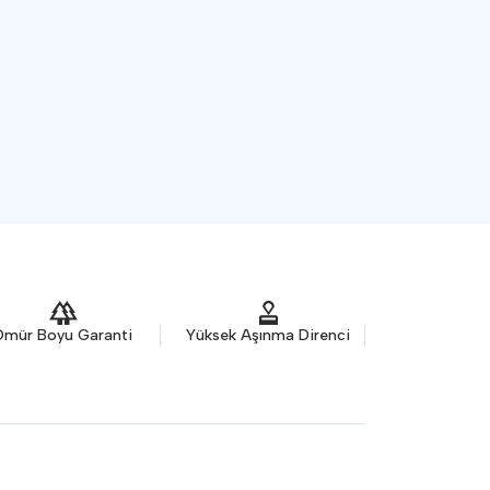
Satın Al
Pdf Olarak İndir
Ömür Boyu Garanti
Yüksek Aşınma Direnci
Antibakte