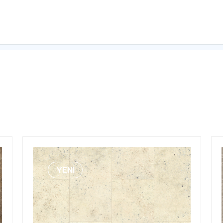
 mm
Kullanım Sınıfı
Yer Kategorisi
YENİ
Su performansı
a
koruma)