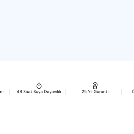
Sonuçları E-
Posta ile
Gönder
ak, kişisel verilerinizin
Gizlilik Politikamız
ve
KVKK
neceğini kabul etmiş olursunuz. Size özel
aları almak için onay veriyorum.
mi
48 Saat Suya Dayanıklı
25 Yıl Garanti