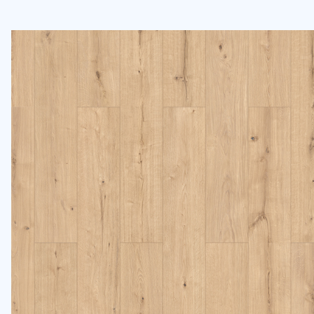
Oda Ölçüleri
Genişlik
Uzunl
Atık Payı ve Fazladan Yed
%5 Standart
Fazlalık
Düz alanlar için idealdir.