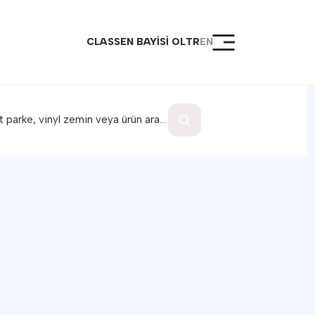
CLASSEN BAYİSİ OL
TR
EN
sayfa
ler
al Ürünler
loc Kilit Sistemi
ik Destek ve Montaj
ş Noktaları
 Ol
şim