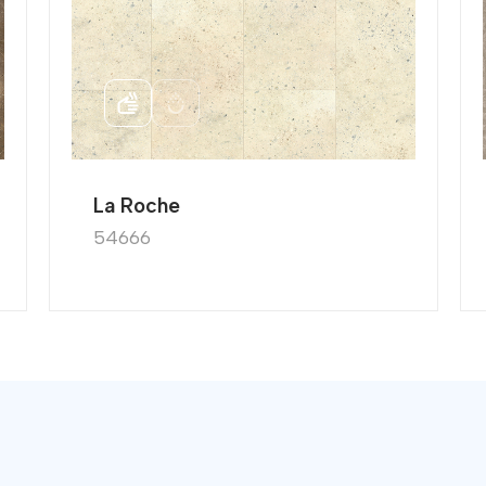
 x 203
La Roche
54666