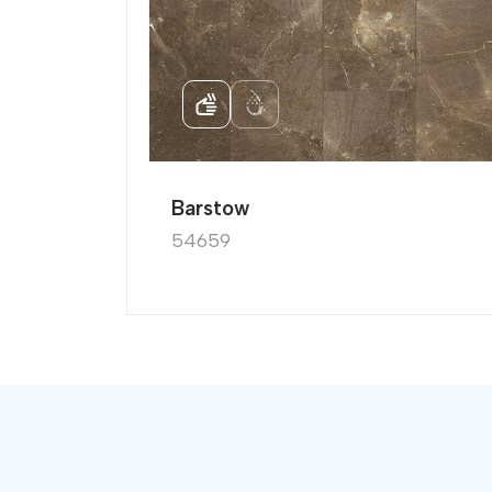
Boyut
1290
mm
Barstow
54659