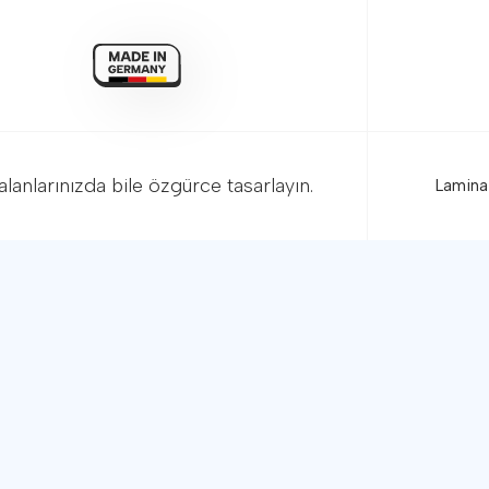
alanlarınızda bile özgürce tasarlayın.
Ana
Ürün
Glob
Mega
ama Aracı
Tekn
Satı
uç!
Bayi
İleti
ma Aracı, odanızın ölçülerini girerek kaç metrekare parkeye
ve önerilen fazladan yedek miktarını anında hesaplar.