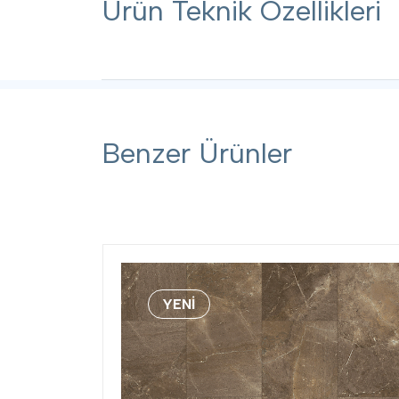
Ürün Teknik Özellikleri
Teknik Özellikler
Benzer Ürünler
Kalınlık
4,5
Aşınma Sınıfı
AC6
YENİ
Görünüm
Taht