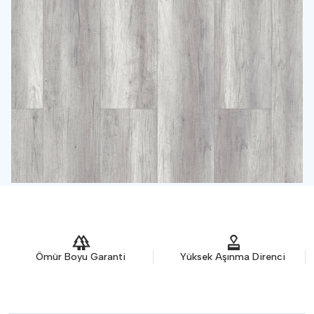
Paket Bilgileri
Bir paket 2.2 m² kaplıyor.
%5 ekstra fazlalık:
1 m²
TOPLAM GEREKLİ M²
TOPLAM GEREKLİ M²
21 M²
10 PAKET
Yüksek Aşınma Direnci
Antibakteriyel
Satın Al
Pdf Olarak İndir