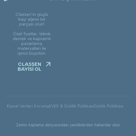
Classen’in güçlü
bayi ağının bir
parçası olun!
Özel fiyatlar, teknik
destek ve kapsamlı
pazarlama
materyalleri ile
işinizi büyütün.
CLASSEN
BAYİSİ OL
Kişisel Verileri Koruma
KVKK & Gizlilik Politikası
Gizlilik Politikası
Zemin kaplama dünyasındaki yeniliklerden haberdar olun