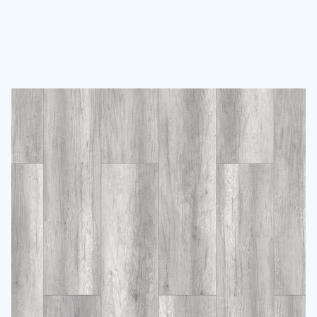
Atık Payı ve Fazladan Yedekleme
%5 Standart
%10 Fazlalık
Fazlalık
Karmaşık tasarımlar
veya açılı kesimler için
Düz alanlar için idealdir.
uygundur.
Sonuçları
E-Posta ile
Gönder
E-posta adresinizi bizimle paylaşarak, kişisel verilerinizin
Gizlilik
Politikamız
ve
KVKK Aydınlatma Metni
kapsamında işleneceğini kabul
etmiş olursunuz. Size özel kampanya ve bilgilendirme e-postaları almak
için onay veriyorum.