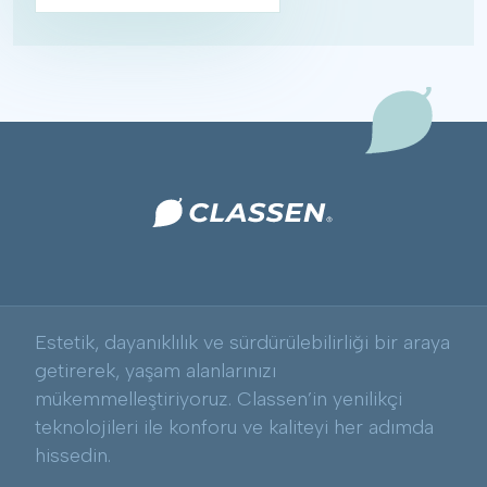
Estetik, dayanıklılık ve sürdürülebilirliği bir araya
getirerek, yaşam alanlarınızı
mükemmelleştiriyoruz. Classen’in yenilikçi
teknolojileri ile konforu ve kaliteyi her adımda
hissedin.