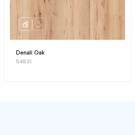
Görünüm
performansı
XL Ahşap
dayanıklı (güvenilir
koruma)
Denali Oak
54831