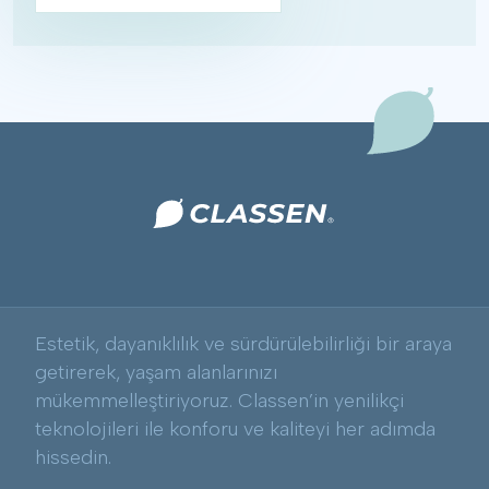
Estetik, dayanıklılık ve sürdürülebilirliği bir araya
getirerek, yaşam alanlarınızı
mükemmelleştiriyoruz. Classen’in yenilikçi
teknolojileri ile konforu ve kaliteyi her adımda
hissedin.