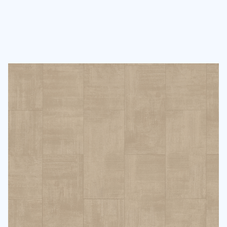
Atık Payı ve Fazladan Yedekleme
%5 Standart
%10 Fazlalık
Fazlalık
Karmaşık tasarımlar
veya açılı kesimler için
Düz alanlar için idealdir.
uygundur.
Sonuçları
E-Posta ile
Gönder
E-posta adresinizi bizimle paylaşarak, kişisel verilerinizin
Gizlilik
Politikamız
ve
KVKK Aydınlatma Metni
kapsamında işleneceğini kabul
etmiş olursunuz. Size özel kampanya ve bilgilendirme e-postaları almak
için onay veriyorum.