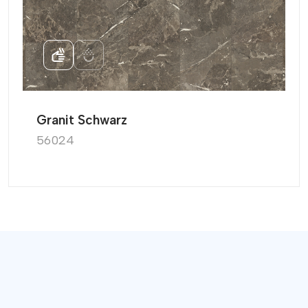
performansı
dayanıklı (güvenilir
koruma)
Granit Schwarz
56024