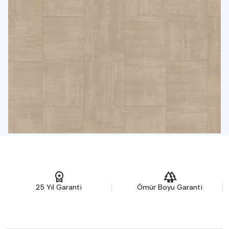
Paket Bilgileri
Bir paket 2.2 m² kaplıyor.
%5 ekstra fazlalık:
1 m²
TOPLAM GEREKLİ M²
TOPLAM GEREKLİ M²
21 M²
10 PAKET
Ömür Boyu Garanti
Yüksek Aşınma Direnci
Satın Al
Pdf Olarak İndir