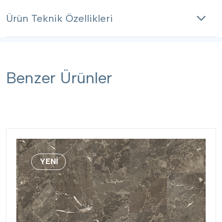
Ürün Teknik Özellikleri
Teknik Özellikler
Benzer Ürünler
Kullanım
Kalınlık
8,0
Sınıfı
mm
UC32
Görünüm
YENİ
Aşınma Sınıfı
AC4
Fayans
Su
Suya