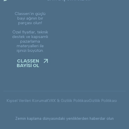
Classen’in güçlü
bayi ağının bir
parçası olun!
Özel fiyatlar, teknik
destek ve kapsamlı
pazarlama
materyalleri ile
işinizi büyütün.
CLASSEN
BAYİSİ OL
Kişisel Verileri Koruma
KVKK & Gizlilik Politikası
Gizlilik Politikası
Zemin kaplama dünyasındaki yeniliklerden haberdar olun